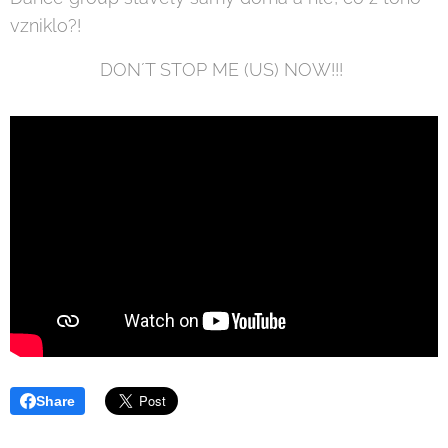
vzniklo?!
DON´T STOP ME (US) NOW!!!
Share