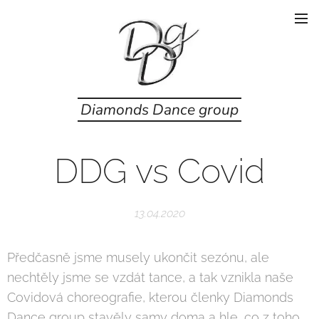
Diamonds Dance group
DDG vs Covid
13.04.2020
Předčasně jsme musely ukončit sezónu, ale
nechtěly jsme se vzdát tance, a tak vznikla naše
Covidová choreografie, kterou členky Diamonds
Dance group stavěly samy doma a hle, co z toho