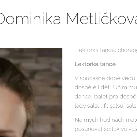
Dominika Metličkov
...lektorka tance, chore
Lektorka tance
V současné době vedu p
dospělé i děti. Učím muzi
dance, balet pro dospěl
lady salsu, fit salsu, sal
Na mých hodinách máte 
posunovat se tak ve va