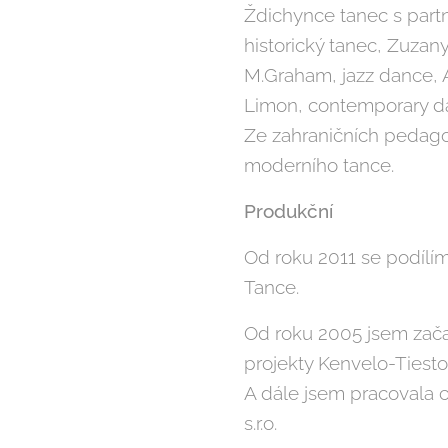
Ždichynce tanec s part
historický tanec, Zuza
M.Graham, jazz dance, 
Limon, contemporary da
Ze zahraničních pedago
moderního tance.
Produkční
Od roku 2011 se podílím
Tance.
Od roku 2005 jsem začal
projekty Kenvelo-Tiesto, 
A dále jsem pracovala 
s.r.o.