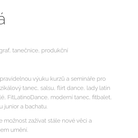
á
ograf, tanečnice, produkční
ravidelnou výuku kurzů a semináře pro
kálový tanec, salsu, flirt dance, lady latin
é, FitLatinoDance, moderní tanec, fitbalet,
su junior a bachatu.
možnost zažívat stále nové věci a
šem umění.