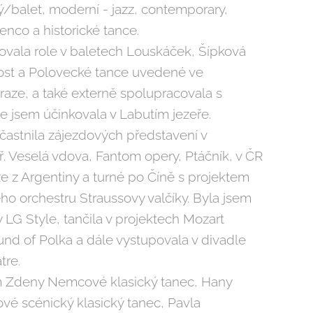
ý/balet, moderní - jazz, contemporary,
menco a historické tance.
ovala role v baletech Louskáček, Šípková
ost a Polovecké tance uvedené ve
aze, a také externě spolupracovala s
 jsem účinkovala v Labutím jezeře.
častnila zájezdových představení v
. Veselá vdova, Fantom opery, Ptáčník, v ČR
e z Argentiny a turné po Číně s projektem
o orchestru Straussovy valčíky. Byla jsem
 LG Style, tančila v projektech Mozart
nd of Polka a dále vystupovala v divadle
tre.
 Zdeny Nemcové klasický tanec, Hany
ové scénický klasický tanec, Pavla