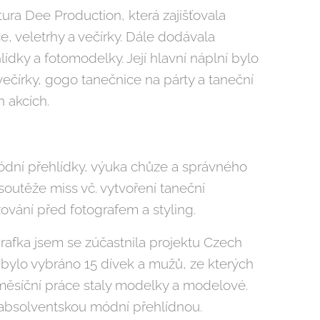
tura Dee Production, která zajišťovala
e, veletrhy a večírky. Dále dodávala
dky a fotomodelky. Její hlavní náplní bylo
večírky, gogo tanečnice na párty a taneční
h akcích.
dní přehlídky, výuka chůze a správného
 soutěže miss vč. vytvoření taneční
ování před fotografem a styling.
rafka jsem se zúčastnila projektu Czech
 bylo vybráno 15 dívek a mužů, ze kterých
měsíční práce staly modelky a modelové.
absolventskou módní přehlídnou.