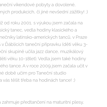
aneční víkendové pobyty a dovolené,
ných produkcích, či jiné nevšední zážitky! ;)
iž od roku 2001, s výukou jsem začala na
sický tanec, vedla hodiny klasického a
nečníky latinsko-amerických tanců, v Praze
v Ďáblicích taneční přípravku (děti věku 3-
eční skupině učila jazz dance, muzikálový
děti věku 10-18let). Vedla jsem také hodiny
ho tance. A v roce 2009 jsem začala učit v
né době učím pro Taneční studio
vás těšit třeba na hodinách tance! ;)
 zahrnuje předtančení na maturitní plesy,