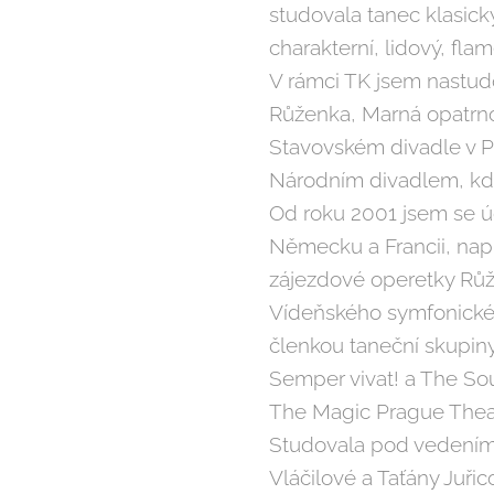
studovala tanec klasick
charakterní, lidový, fla
V rámci TK jsem nastud
Růženka, Marná opatrn
Stavovském divadle v Pr
Národním divadlem, kde
Od roku 2001 jsem se ú
Německu a Francii, např
zájezdové operetky Růž
Vídeňského symfonickéh
členkou taneční skupiny
Semper vivat! a The Sou
The Magic Prague Thea
Studovala pod vedením
Vláčilové a Taťány Juřic