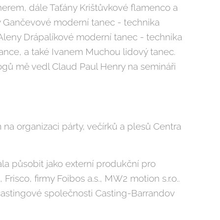
nerem, dále Taťány Krištůvkové flamenco a
ny Gančevové moderní tanec - technika
Aleny Drápalíkové moderní tanec - technika
nce, a také Ivanem Muchou lidový tanec.
gů mě vedl Claud Paul Henry na semináři
 na organizaci párty, večírků a plesů Centra
a působit jako externí produkční pro
Frisco, firmy Foibos a.s., MW2 motion s.r.o..
castingové společnosti Casting-Barrandov