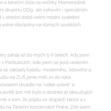
 a taneční čísla na večírky. Momentálně
ní skupinu DDg, ale vyhovím i speciálním
ad v dnešní době velmi módní svatební
 volné disciplíny na různých soutěžích
éry sahají až do mých 5-ti letech, kdy jsem
 v Pardubicích, kde jsem se pod vedením
a se základy baletu, moderního, lidového a
tudiu na ZUŠ jsme měli 2x do roka
českém divadle na "velké scéně" a
jevišti pro mě bylo a dodnes je okouzlující!
ivně o tom, že půjdu ve stopách tance a v
ila na Taneční konzervatoř Praha. Zde jsem