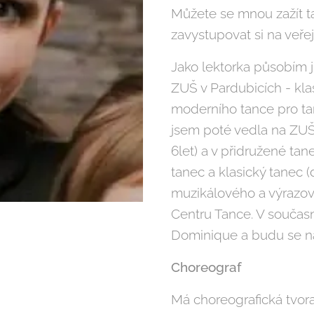
Můžete se mnou zažít t
zavystupovat si na veřej
Jako lektorka působím j
ZUŠ v Pardubicích - kla
moderního tance pro ta
jsem poté vedla na ZUŠ 
6let) a v přidružené tan
tanec a klasický tanec (
muzikálového a výrazové
Centru Tance. V součas
Dominique a budu se na 
Choreograf
Má choreografická tvora