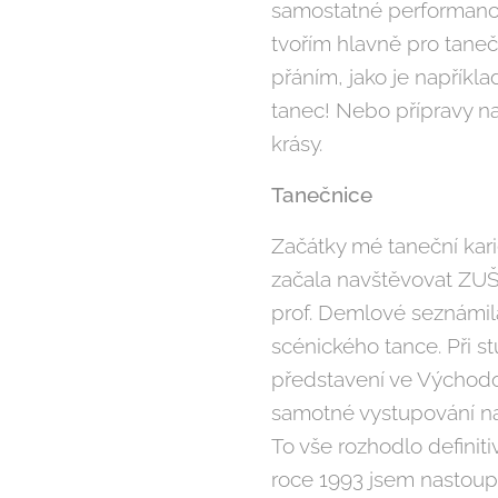
samostatné performance
tvořím hlavně pro taneč
přáním, jako je napříkl
tanec! Nebo přípravy na
krásy.
Tanečnice
Začátky mé taneční kari
začala navštěvovat ZUŠ
prof. Demlové seznámil
scénického tance. Při s
představení ve Východo
samotné vystupování na 
To vše rozhodlo definit
roce 1993 jsem nastoup