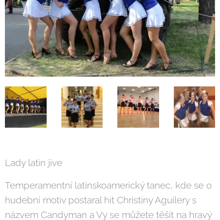
Lady latin jive
Temperamentní latinskoamerický tanec, kde se o
hudební motiv postaral hit Christiny Aguilery s
názvem Candyman a Vy se můžete těšit na hravý